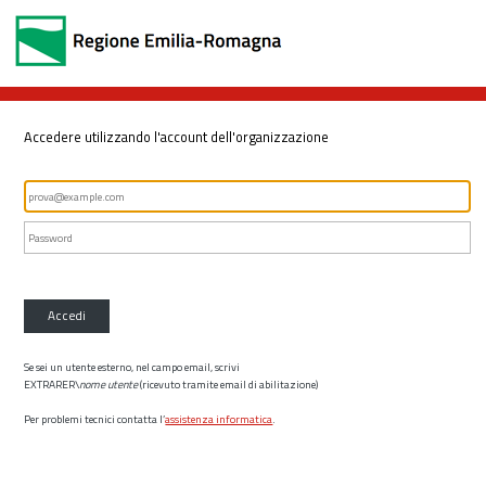
Accedere utilizzando l'account dell'organizzazione
Accedi
Se sei un utente esterno, nel campo email, scrivi
EXTRARER\
nome utente
(ricevuto tramite email di abilitazione)
Per problemi tecnici contatta l’
assistenza informatica
.