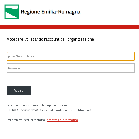
Accedere utilizzando l'account dell'organizzazione
Accedi
Se sei un utente esterno, nel campo email, scrivi
EXTRARER\
nome utente
(ricevuto tramite email di abilitazione)
Per problemi tecnici contatta l’
assistenza informatica
.