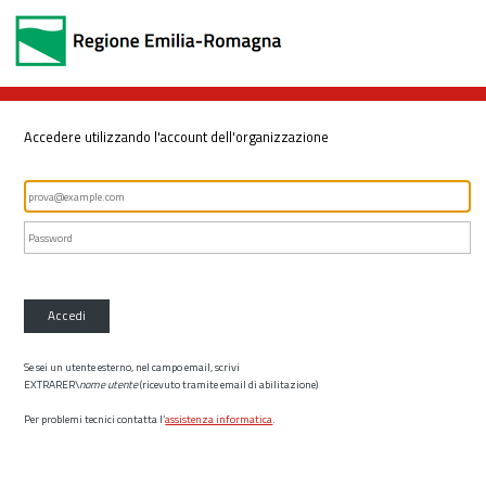
Accedere utilizzando l'account dell'organizzazione
Accedi
Se sei un utente esterno, nel campo email, scrivi
EXTRARER\
nome utente
(ricevuto tramite email di abilitazione)
Per problemi tecnici contatta l’
assistenza informatica
.