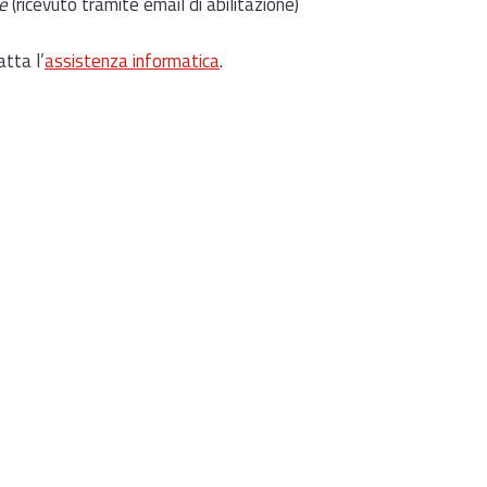
e
(ricevuto tramite email di abilitazione)
atta l’
assistenza informatica
.