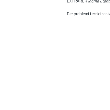
EXTRARER\
nome utent
Per problemi tecnici cont