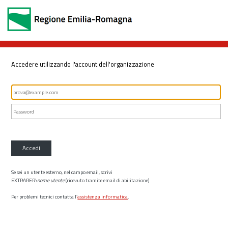
Accedere utilizzando l'account dell'organizzazione
Accedi
Se sei un utente esterno, nel campo email, scrivi
EXTRARER\
nome utente
(ricevuto tramite email di abilitazione)
Per problemi tecnici contatta l’
assistenza informatica
.