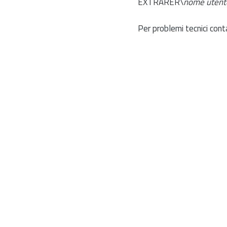
EXTRARER\
nome utent
Per problemi tecnici cont