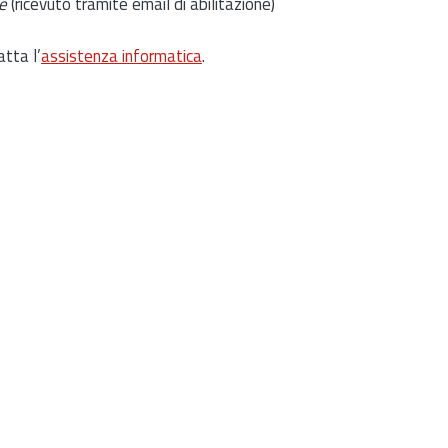
e
(ricevuto tramite email di abilitazione)
atta l’
assistenza informatica
.