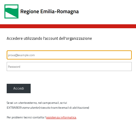
Accedere utilizzando l'account dell'organizzazione
Accedi
Se sei un utente esterno, nel campo email, scrivi
EXTRARER\
nome utente
(ricevuto tramite email di abilitazione)
Per problemi tecnici contatta l’
assistenza informatica
.