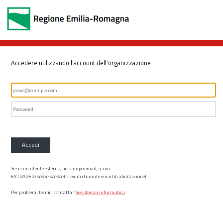
Accedere utilizzando l'account dell'organizzazione
Accedi
Se sei un utente esterno, nel campo email, scrivi
EXTRARER\
nome utente
(ricevuto tramite email di abilitazione)
Per problemi tecnici contatta l’
assistenza informatica
.