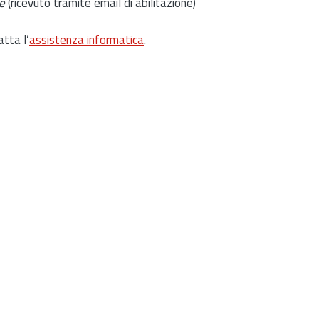
e
(ricevuto tramite email di abilitazione)
atta l’
assistenza informatica
.