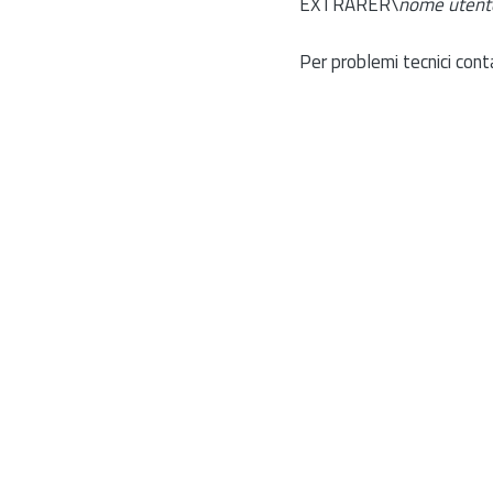
EXTRARER\
nome utent
Per problemi tecnici cont