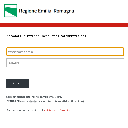
Accedere utilizzando l'account dell'organizzazione
Accedi
Se sei un utente esterno, nel campo email, scrivi
EXTRARER\
nome utente
(ricevuto tramite email di abilitazione)
Per problemi tecnici contatta l’
assistenza informatica
.