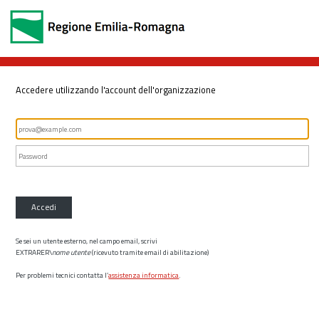
Accedere utilizzando l'account dell'organizzazione
Accedi
Se sei un utente esterno, nel campo email, scrivi
EXTRARER\
nome utente
(ricevuto tramite email di abilitazione)
Per problemi tecnici contatta l’
assistenza informatica
.