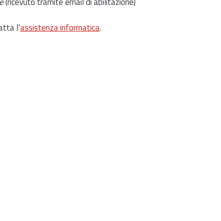
e
(ricevuto tramite email di abilitazione)
atta l’
assistenza informatica
.