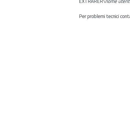
EXTRARER\
nome utent
Per problemi tecnici cont