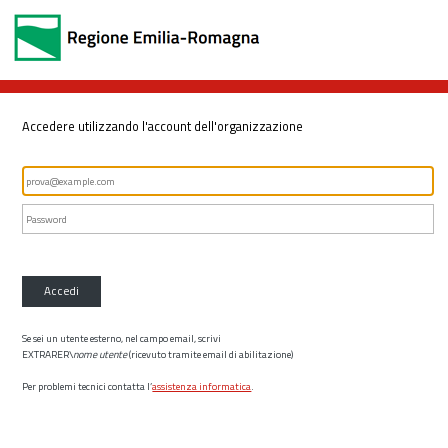
Accedere utilizzando l'account dell'organizzazione
Accedi
Se sei un utente esterno, nel campo email, scrivi
EXTRARER\
nome utente
(ricevuto tramite email di abilitazione)
Per problemi tecnici contatta l’
assistenza informatica
.