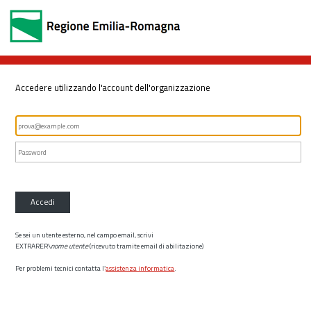
Accedere utilizzando l'account dell'organizzazione
Accedi
Se sei un utente esterno, nel campo email, scrivi
EXTRARER\
nome utente
(ricevuto tramite email di abilitazione)
Per problemi tecnici contatta l’
assistenza informatica
.