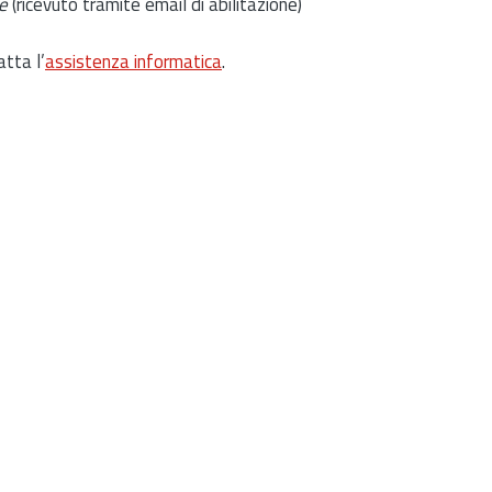
e
(ricevuto tramite email di abilitazione)
atta l’
assistenza informatica
.