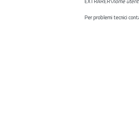
EXTRARER\
nome utent
Per problemi tecnici cont