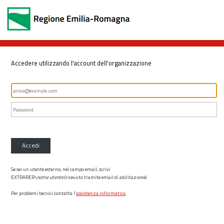
Accedere utilizzando l'account dell'organizzazione
Accedi
Se sei un utente esterno, nel campo email, scrivi
EXTRARER\
nome utente
(ricevuto tramite email di abilitazione)
Per problemi tecnici contatta l’
assistenza informatica
.