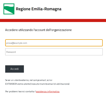
Accedere utilizzando l'account dell'organizzazione
Accedi
Se sei un utente esterno, nel campo email, scrivi
EXTRARER\
nome utente
(ricevuto tramite email di abilitazione)
Per problemi tecnici contatta l’
assistenza informatica
.