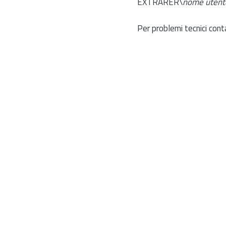
EXTRARER\
nome utent
Per problemi tecnici cont