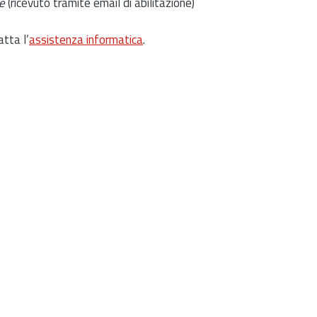
e
(ricevuto tramite email di abilitazione)
atta l’
assistenza informatica
.