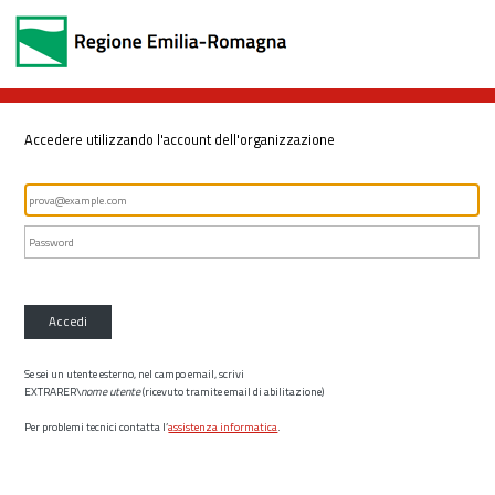
Accedere utilizzando l'account dell'organizzazione
Accedi
Se sei un utente esterno, nel campo email, scrivi
EXTRARER\
nome utente
(ricevuto tramite email di abilitazione)
Per problemi tecnici contatta l’
assistenza informatica
.