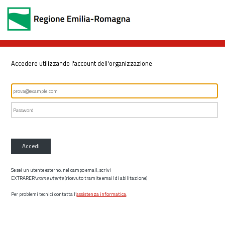
Accedere utilizzando l'account dell'organizzazione
Accedi
Se sei un utente esterno, nel campo email, scrivi
EXTRARER\
nome utente
(ricevuto tramite email di abilitazione)
Per problemi tecnici contatta l’
assistenza informatica
.