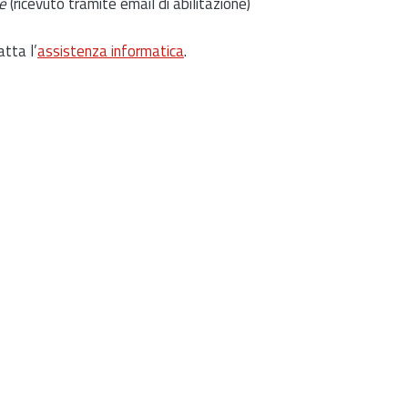
e
(ricevuto tramite email di abilitazione)
atta l’
assistenza informatica
.