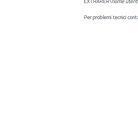
EXTRARER\
nome utent
Per problemi tecnici cont