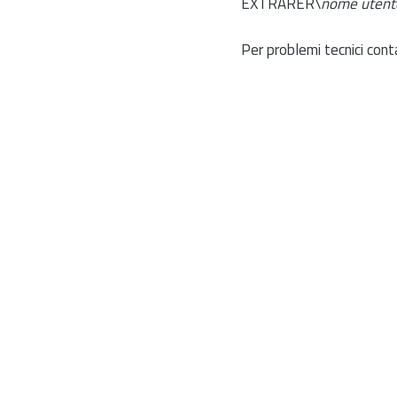
EXTRARER\
nome utent
Per problemi tecnici cont