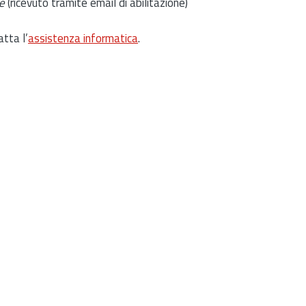
e
(ricevuto tramite email di abilitazione)
atta l’
assistenza informatica
.