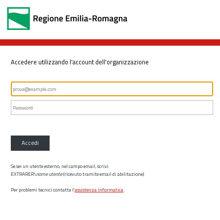
Accedere utilizzando l'account dell'organizzazione
Accedi
Se sei un utente esterno, nel campo email, scrivi
EXTRARER\
nome utente
(ricevuto tramite email di abilitazione)
Per problemi tecnici contatta l’
assistenza informatica
.