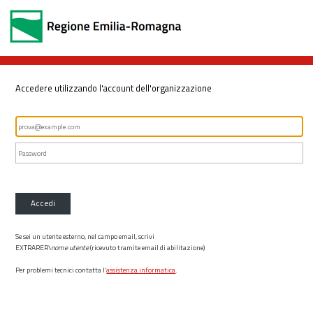
Accedere utilizzando l'account dell'organizzazione
Accedi
Se sei un utente esterno, nel campo email, scrivi
EXTRARER\
nome utente
(ricevuto tramite email di abilitazione)
Per problemi tecnici contatta l’
assistenza informatica
.