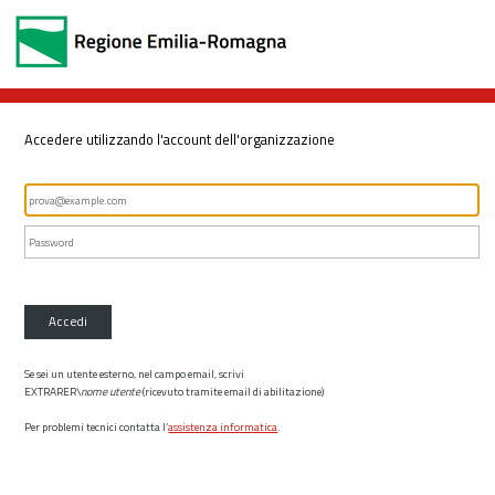
Accedere utilizzando l'account dell'organizzazione
Accedi
Se sei un utente esterno, nel campo email, scrivi
EXTRARER\
nome utente
(ricevuto tramite email di abilitazione)
Per problemi tecnici contatta l’
assistenza informatica
.