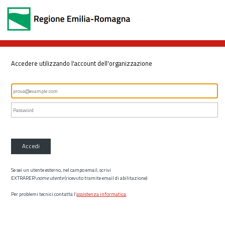
Accedere utilizzando l'account dell'organizzazione
Accedi
Se sei un utente esterno, nel campo email, scrivi
EXTRARER\
nome utente
(ricevuto tramite email di abilitazione)
Per problemi tecnici contatta l’
assistenza informatica
.