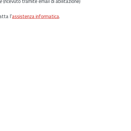
e
(ricevuto tramite email di abilitazione)
atta l’
assistenza informatica
.