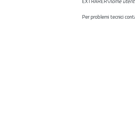
EXTRARER\
nome utent
Per problemi tecnici cont