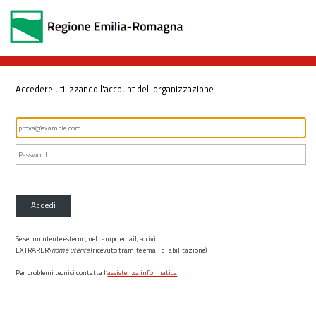
Accedere utilizzando l'account dell'organizzazione
Accedi
Se sei un utente esterno, nel campo email, scrivi
EXTRARER\
nome utente
(ricevuto tramite email di abilitazione)
Per problemi tecnici contatta l’
assistenza informatica
.