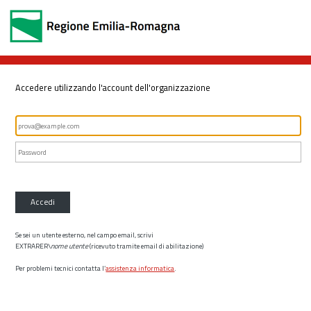
Accedere utilizzando l'account dell'organizzazione
Accedi
Se sei un utente esterno, nel campo email, scrivi
EXTRARER\
nome utente
(ricevuto tramite email di abilitazione)
Per problemi tecnici contatta l’
assistenza informatica
.