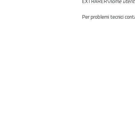
EXTRARER\
nome utent
Per problemi tecnici cont