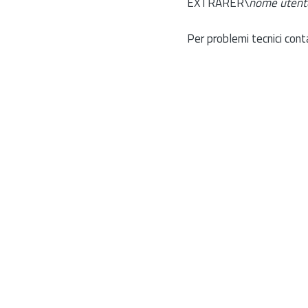
EXTRARER\
nome utent
Per problemi tecnici cont