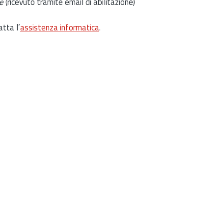
e
(ricevuto tramite email di abilitazione)
atta l’
assistenza informatica
.