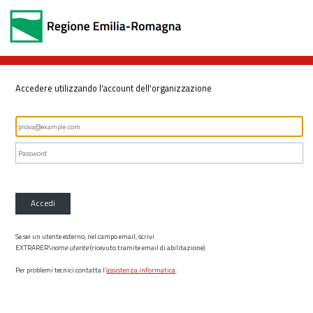
Accedere utilizzando l'account dell'organizzazione
Accedi
Se sei un utente esterno, nel campo email, scrivi
EXTRARER\
nome utente
(ricevuto tramite email di abilitazione)
Per problemi tecnici contatta l’
assistenza informatica
.