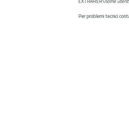
EXTRARER\
nome utent
Per problemi tecnici cont