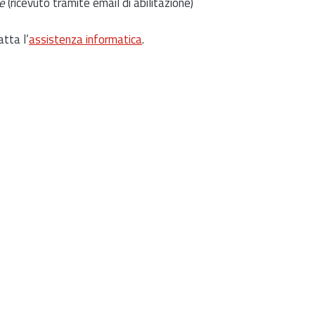
e
(ricevuto tramite email di abilitazione)
atta l’
assistenza informatica
.