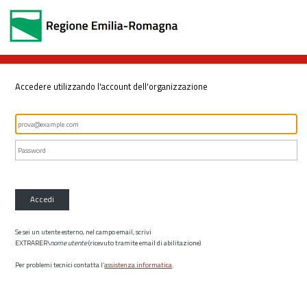
Accedere utilizzando l'account dell'organizzazione
Accedi
Se sei un utente esterno, nel campo email, scrivi
EXTRARER\
nome utente
(ricevuto tramite email di abilitazione)
Per problemi tecnici contatta l’
assistenza informatica
.