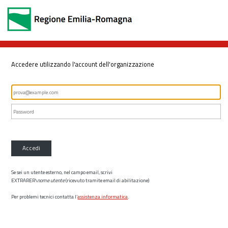
Accedere utilizzando l'account dell'organizzazione
Accedi
Se sei un utente esterno, nel campo email, scrivi
EXTRARER\
nome utente
(ricevuto tramite email di abilitazione)
Per problemi tecnici contatta l’
assistenza informatica
.