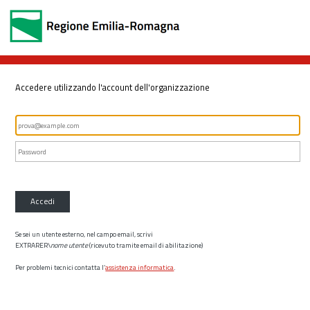
Accedere utilizzando l'account dell'organizzazione
Accedi
Se sei un utente esterno, nel campo email, scrivi
EXTRARER\
nome utente
(ricevuto tramite email di abilitazione)
Per problemi tecnici contatta l’
assistenza informatica
.