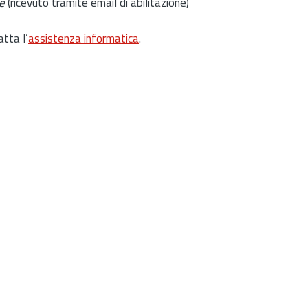
e
(ricevuto tramite email di abilitazione)
atta l’
assistenza informatica
.