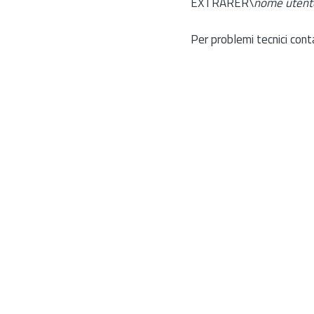
EXTRARER\
nome utent
Per problemi tecnici cont