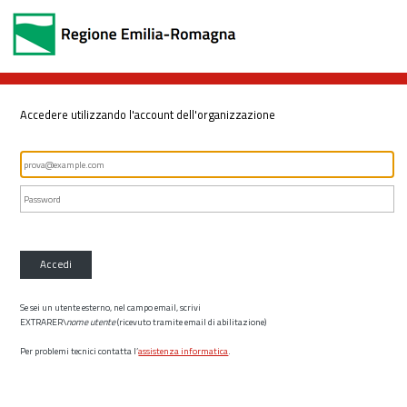
Accedere utilizzando l'account dell'organizzazione
Accedi
Se sei un utente esterno, nel campo email, scrivi
EXTRARER\
nome utente
(ricevuto tramite email di abilitazione)
Per problemi tecnici contatta l’
assistenza informatica
.