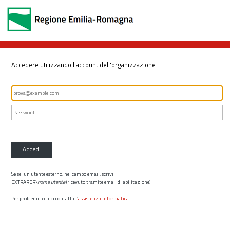
Accedere utilizzando l'account dell'organizzazione
Accedi
Se sei un utente esterno, nel campo email, scrivi
EXTRARER\
nome utente
(ricevuto tramite email di abilitazione)
Per problemi tecnici contatta l’
assistenza informatica
.