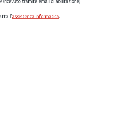
e
(ricevuto tramite email di abilitazione)
atta l’
assistenza informatica
.