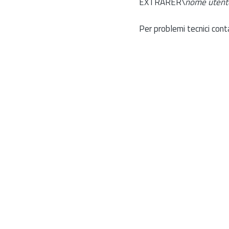
EXTRARER\
nome utent
Per problemi tecnici cont