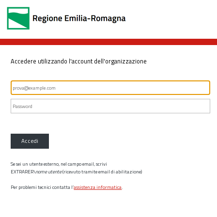
Accedere utilizzando l'account dell'organizzazione
Accedi
Se sei un utente esterno, nel campo email, scrivi
EXTRARER\
nome utente
(ricevuto tramite email di abilitazione)
Per problemi tecnici contatta l’
assistenza informatica
.