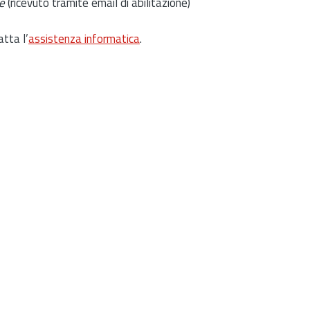
e
(ricevuto tramite email di abilitazione)
atta l’
assistenza informatica
.