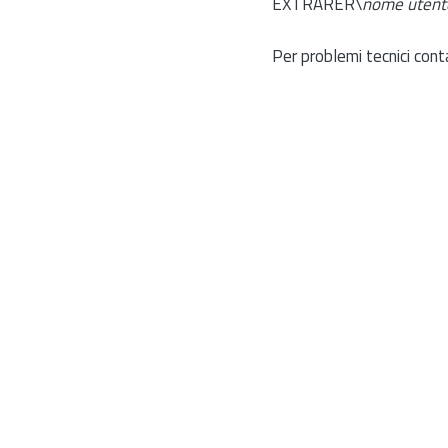
EXTRARER\
nome utent
Per problemi tecnici cont