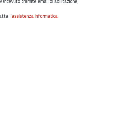
e
(ricevuto tramite email di abilitazione)
atta l’
assistenza informatica
.