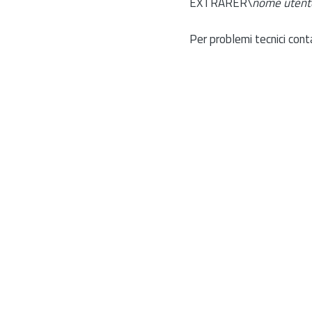
EXTRARER\
nome utent
Per problemi tecnici cont