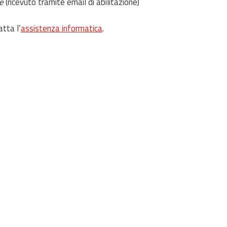
e
(ricevuto tramite email di abilitazione)
atta l’
assistenza informatica
.