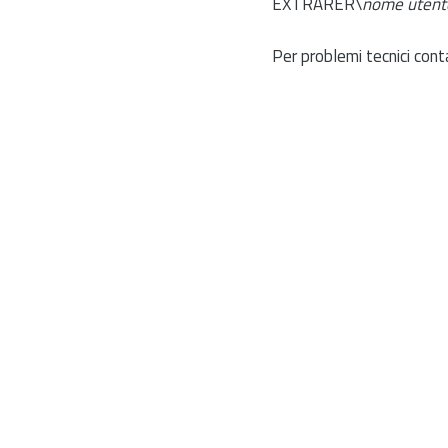
EXTRARER\
nome utent
Per problemi tecnici cont