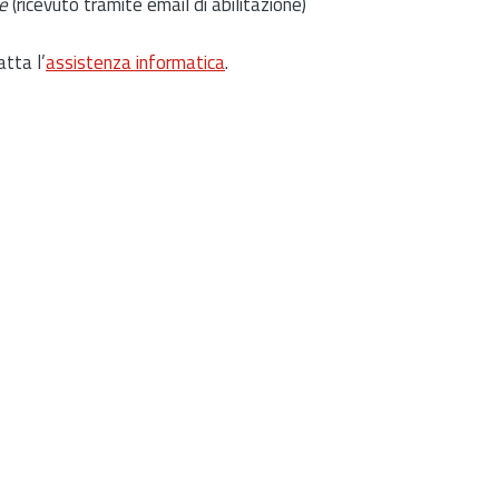
e
(ricevuto tramite email di abilitazione)
atta l’
assistenza informatica
.