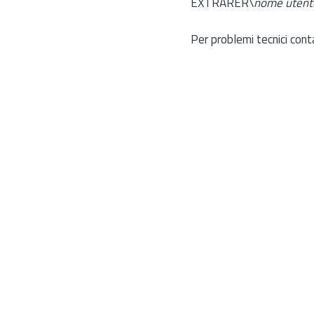
EXTRARER\
nome utent
Per problemi tecnici cont