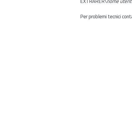
EXTRARER\
nome utent
Per problemi tecnici cont