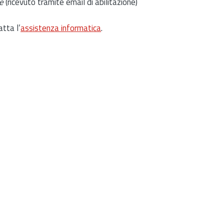
e
(ricevuto tramite email di abilitazione)
atta l’
assistenza informatica
.