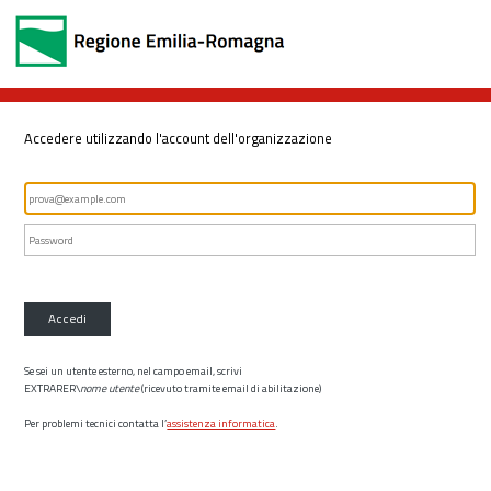
Accedere utilizzando l'account dell'organizzazione
Accedi
Se sei un utente esterno, nel campo email, scrivi
EXTRARER\
nome utente
(ricevuto tramite email di abilitazione)
Per problemi tecnici contatta l’
assistenza informatica
.