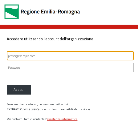
Accedere utilizzando l'account dell'organizzazione
Accedi
Se sei un utente esterno, nel campo email, scrivi
EXTRARER\
nome utente
(ricevuto tramite email di abilitazione)
Per problemi tecnici contatta l’
assistenza informatica
.