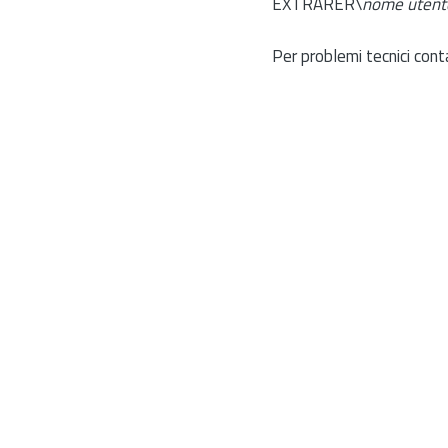
EXTRARER\
nome utent
Per problemi tecnici cont