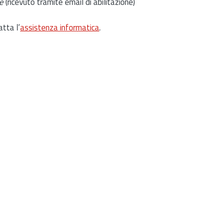
e
(ricevuto tramite email di abilitazione)
atta l’
assistenza informatica
.