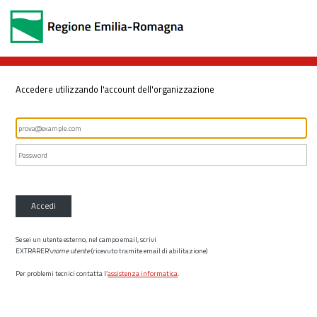
Accedere utilizzando l'account dell'organizzazione
Accedi
Se sei un utente esterno, nel campo email, scrivi
EXTRARER\
nome utente
(ricevuto tramite email di abilitazione)
Per problemi tecnici contatta l’
assistenza informatica
.